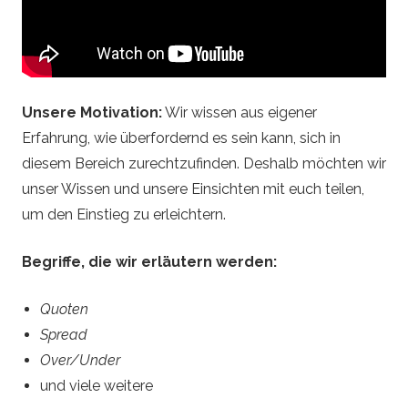
W
e
t
Unsere Motivation:
Wir wissen aus eigener
t
Erfahrung, wie überfordernd es sein kann, sich in
diesem Bereich zurechtzufinden. Deshalb möchten wir
p
unser Wissen und unsere Einsichten mit euch teilen,
um den Einstieg zu erleichtern.
r
Begriffe, die wir erläutern werden:
o
g
Quoten
Spread
n
Over/Under
und viele weitere