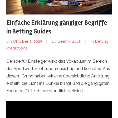
a
Einfache Erklärung gängiger Begriffe
p
in Betting Guides
i
On
Oktober 2, 2025
By
Beatrix Buck
In
Betting
Predictions
d
Gerade für Einsteiger wirkt das Vokabular im Bereich
.
der Sportwetten oft undurchsichtig und komplex. Aus
a
diesem Grund haben wir eine übersichtliche Anleitung
erstellt, die Licht ins Dunkel bringt und die gängigsten
t
Fachbegriffe leicht verständlich definiert.
–