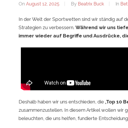
.
On
August 12, 2025
By
Beatrix Buck
In
Bet
a
In der Welt der Sportwetten sind wir ständig auf 
Strategien zu verbessern.
Während wir uns tiefe
t
immer wieder auf Begriffe und Ausdrücke, di
–
W
e
Deshalb haben wir uns entschieden, die
‚Top 10 B
zusammenzustellen. In diesem Artikel wollen wir 
t
beleuchten, die uns helfen, fundierte Entscheidu