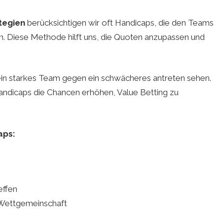
tegien
berücksichtigen wir oft Handicaps, die den Teams
. Diese Methode hilft uns, die Quoten anzupassen und
ein starkes Team gegen ein schwächeres antreten sehen.
andicaps die Chancen erhöhen, Value Betting zu
aps:
effen
n Wettgemeinschaft