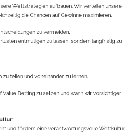
sere Wettstrategien aufbauen. Wir verteilen unsere
leichzeitig die Chancen auf Gewinne maximieren.
e Entscheidungen zu vermeiden.
Verlusten entmutigen zu lassen, sondern langfristig zu
n zu teilen und voneinander zu lernen.
uf Value Betting zu setzen und wann wir vorsichtiger
ltur:
 und fördern eine verantwortungsvolle Wettkultur.