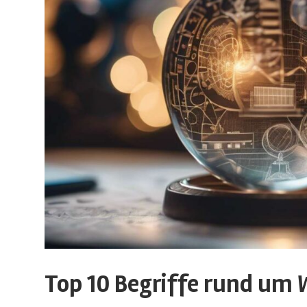
a
R
a
p
i
d
Top 10 Begriffe rund um 