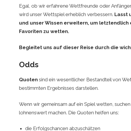
t
Egal, ob wir erfahrene Wettfreunde oder Anfänger 
wird unser Wettspiel erheblich verbessern.
Lasst 
p
und unser Wissen erweitern, um letztendlich
Favoriten zu wetten.
r
Begleitet uns auf dieser Reise durch die wic
o
Odds
Quoten
sind ein wesentlicher Bestandteil von Wet
g
bestimmten Ergebnisses darstellen.
n
Wenn wir gemeinsam auf ein Spiel wetten, suchen
lohnenswert machen. Die Quoten helfen uns:
o
die Erfolgschancen abzuschätzen