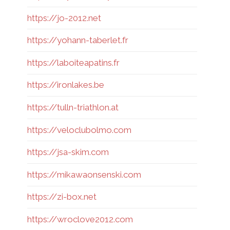
https://jo-2012.net
https://yohann-taberlet.fr
https://laboiteapatins.fr
https://ironlakes.be
https://tulln-triathlon.at
https://veloclubolmo.com
https://jsa-skim.com
https://mikawaonsenski.com
https://zi-box.net
https://wroclove2012.com