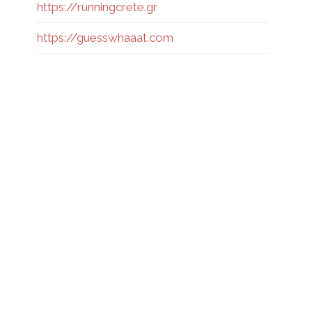
https://runningcrete.gr
https://guesswhaaat.com