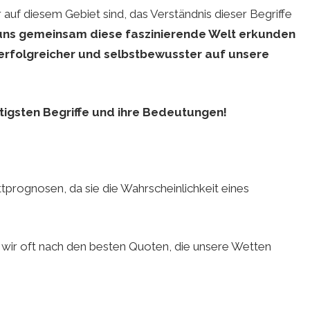
auf diesem Gebiet sind, das Verständnis dieser Begriffe
uns gemeinsam diese faszinierende Welt erkunden
 erfolgreicher und selbstbewusster auf unsere
htigsten Begriffe und ihre Bedeutungen!
tprognosen, da sie die Wahrscheinlichkeit eines
 wir oft nach den besten Quoten, die unsere Wetten