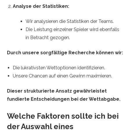
Analyse der Statistiken:
Wir analysieren die Statistiken der Teams.
Die Leistung einzelner Spieler wird ebenfalls
in Betracht gezogen.
Durch unsere sorgfältige Recherche können wir:
Die lukrativsten Wettoptionen identifizieren.
Unsere Chancen auf einen Gewinn maximieren.
Dieser strukturierte Ansatz gewährleistet
fundierte Entscheidungen bei der Wettabgabe.
Welche Faktoren sollte ich bei
der Auswahl eines