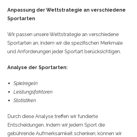
Anpassung der Wettstrategie an verschiedene
Sportarten
Wir passen unsere Wettstrategie an verschiedene
Sportarten an, indem wir die spezifischen Merkmale
und Anforderungen jeder Sportart berücksichtigen.
Analyse der Sportarten:
Spielregeln
Leistungsfaktoren
Statistiken
Durch diese Analyse treffen wir fundierte
Entscheidungen. Indem wir jedem Sport die
gebührende Aufmerksamkeit schenken, können wir