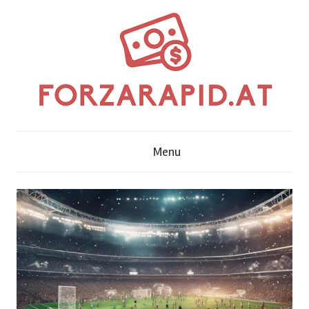
Skip
to
content
F
Menu
o
r
z
a
R