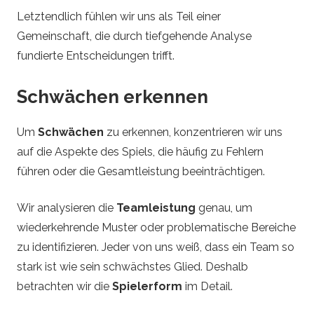
Letztendlich fühlen wir uns als Teil einer
Gemeinschaft, die durch tiefgehende Analyse
fundierte Entscheidungen trifft.
Schwächen erkennen
Um
Schwächen
zu erkennen, konzentrieren wir uns
auf die Aspekte des Spiels, die häufig zu Fehlern
führen oder die Gesamtleistung beeinträchtigen.
Wir analysieren die
Teamleistung
genau, um
wiederkehrende Muster oder problematische Bereiche
zu identifizieren. Jeder von uns weiß, dass ein Team so
stark ist wie sein schwächstes Glied. Deshalb
betrachten wir die
Spielerform
im Detail.