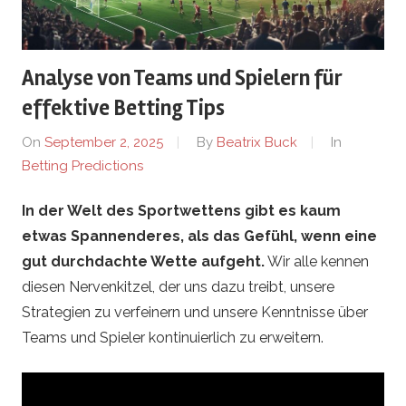
a
Analyse von Teams und Spielern für
p
effektive Betting Tips
i
On
September 2, 2025
By
Beatrix Buck
In
Betting Predictions
d
In der Welt des Sportwettens gibt es kaum
.
etwas Spannenderes, als das Gefühl, wenn eine
a
gut durchdachte Wette aufgeht.
Wir alle kennen
diesen Nervenkitzel, der uns dazu treibt, unsere
t
Strategien zu verfeinern und unsere Kenntnisse über
Teams und Spieler kontinuierlich zu erweitern.
–