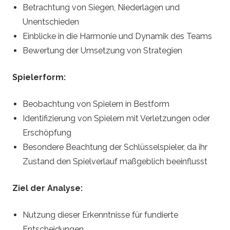
Betrachtung von Siegen, Niederlagen und
Unentschieden
Einblicke in die Harmonie und Dynamik des Teams
Bewertung der Umsetzung von Strategien
Spielerform:
Beobachtung von Spielern in Bestform
Identifizierung von Spielern mit Verletzungen oder
Erschöpfung
Besondere Beachtung der Schlüsselspieler, da ihr
Zustand den Spielverlauf maßgeblich beeinflusst
Ziel der Analyse:
Nutzung dieser Erkenntnisse für fundierte
Entscheidungen