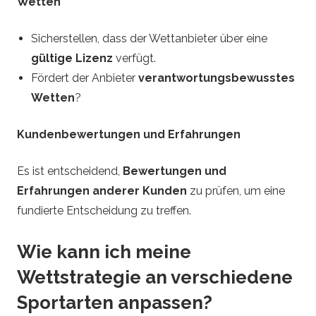
Wetten
Sicherstellen, dass der Wettanbieter über eine
gültige Lizenz
verfügt.
Fördert der Anbieter
verantwortungsbewusstes
Wetten
?
Kundenbewertungen und Erfahrungen
Es ist entscheidend,
Bewertungen und
Erfahrungen anderer Kunden
zu prüfen, um eine
fundierte Entscheidung zu treffen.
Wie kann ich meine
Wettstrategie an verschiedene
Sportarten anpassen?