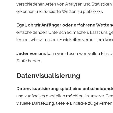
t
verschiedenen Arten von Analysen und Statistiken 
erkennen und fundierte Wetten zu platzieren.
p
Egal, ob wir Anfänger oder erfahrene Wetten
entscheidenden Unterschied machen. Lasst uns g
r
lernen, wie wir unsere Fähigkeiten verbessern k
o
Jeder von uns
kann von diesen wertvollen Einsich
Stufe heben.
g
Datenvisualisierung
n
Datenvisualisierung spielt eine entscheidend
und zugänglich darstellen möchten. In unserer Gem
visuelle Darstellung, tiefere Einblicke zu gewinne
o