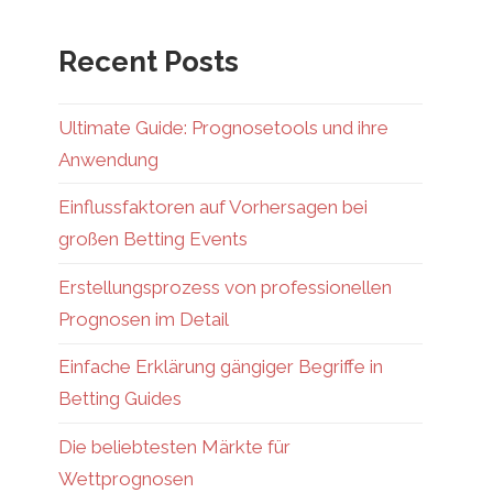
Recent Posts
Ultimate Guide: Prognosetools und ihre
Anwendung
Einflussfaktoren auf Vorhersagen bei
großen Betting Events
Erstellungsprozess von professionellen
Prognosen im Detail
Einfache Erklärung gängiger Begriffe in
Betting Guides
Die beliebtesten Märkte für
Wettprognosen