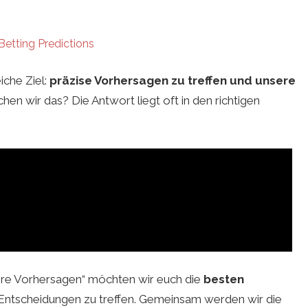
Betting Predictions
iche Ziel:
präzise Vorhersagen zu treffen und unsere
chen wir das? Die Antwort liegt oft in den richtigen
sere Vorhersagen“ möchten wir euch die
besten
e Entscheidungen zu treffen. Gemeinsam werden wir die