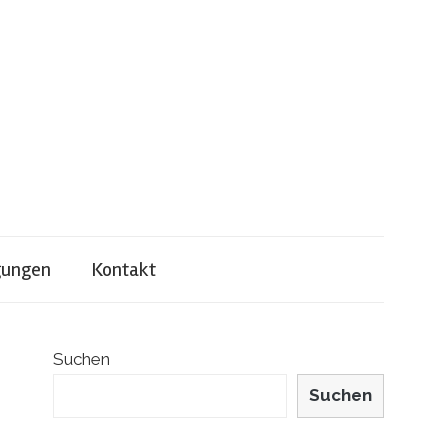
gungen
Kontakt
Suchen
Suchen