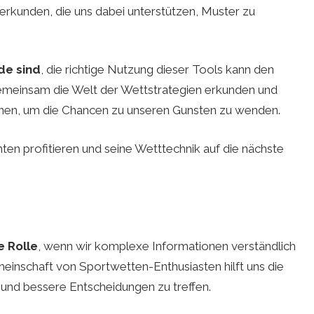
erkunden, die uns dabei unterstützen, Muster zu
de sind
, die richtige Nutzung dieser Tools kann den
emeinsam die Welt der Wettstrategien erkunden und
önnen, um die Chancen zu unseren Gunsten zu wenden.
ten profitieren und seine Wetttechnik auf die nächste
e Rolle
, wenn wir komplexe Informationen verständlich
einschaft von Sportwetten-Enthusiasten hilft uns die
n und bessere Entscheidungen zu treffen.