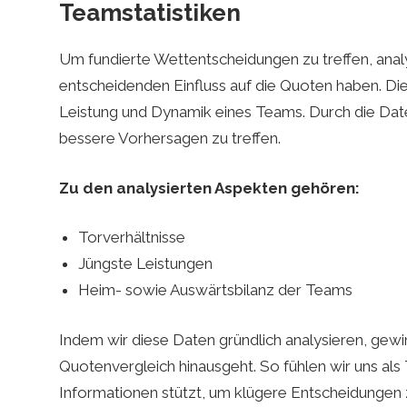
Teamstatistiken
Um fundierte Wettentscheidungen zu treffen, analy
entscheidenden Einfluss auf die Quoten haben. Dies
Leistung und Dynamik eines Teams. Durch die Date
bessere Vorhersagen zu treffen.
Zu den analysierten Aspekten gehören:
Torverhältnisse
Jüngste Leistungen
Heim- sowie Auswärtsbilanz der Teams
Indem wir diese Daten gründlich analysieren, gewin
Quotenvergleich hinausgeht. So fühlen wir uns als T
Informationen stützt, um klügere Entscheidungen z