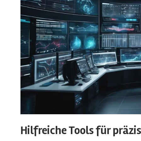
a
R
a
p
i
d
Hilfreiche Tools für präzi