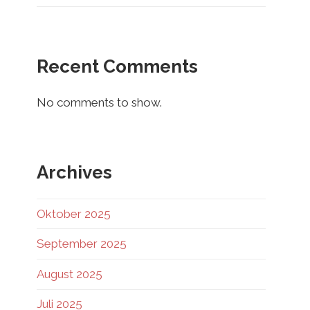
Recent Comments
No comments to show.
Archives
Oktober 2025
September 2025
August 2025
Juli 2025