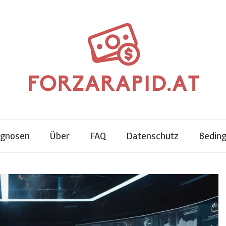
ognosen
Über
FAQ
Datenschutz
Bedin